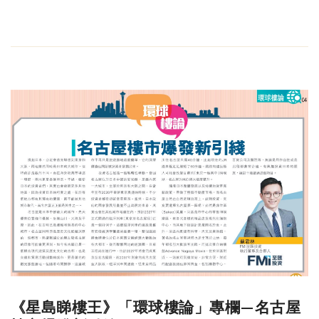
《星島睇樓王》「環球樓論」專欄—名古屋