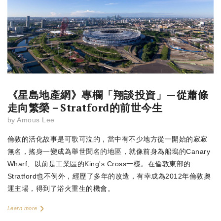
《星島地產網》專欄「翔談投資」—從蕭條
走向繁榮－Stratford的前世今生
by
Amous Lee
倫敦的活化故事是可歌可泣的，當中有不少地方從一開始的寂寂
無名，搖身一變成為舉世聞名的地區，就像前身為船塢的Canary
Wharf、以前是工業區的King's Cross一樣。在倫敦東部的
Stratford也不例外，經歷了多年的改造，有幸成為2012年倫敦奧
運主場，得到了浴火重生的機會。
Learn more