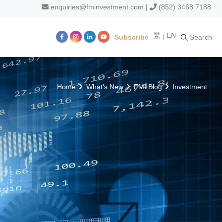
enquiries@fminvestment.com
|
(852) 3468 7188
繁
EN
Subscribe
Search
m
Home
What's New
FMI Blog
Investment