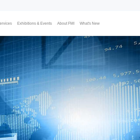
ervices
Exhibitions & Events
About FMI
What's New
Upcoming Exhibitions
Event Highlights
Why FMI
Our CEO & COO
Our Consultant Team
The Finest Moment
Contact Us
Join Us
Market News
FMI Blog
FMI Channel
FMI Japan
Membership Progra
Member Activities
Investment
翔勝之道
Lifestyle