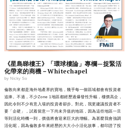
《星島睇樓王》「環球樓論」專欄—捉緊活
化帶來的商機－Whitechapel
by
Nicky So
倫敦向來都是海外地產界的寶地，幾乎每一個區域都會有投資者
追捧。不過，不少Zone 1地區都經歷過爆發性升幅，樓價高企，
因此令到不少有意入場的投資者卻步。對此，我更建議投資者不
要「企硬」，試着留意一下尚未升值的地區，因為這些地區一旦
等到活化時機一到，價值將會迎來巨大的增幅。為甚麼我會強調
活化呢，因為倫敦多年來經歷的大大小小活化故事，都印證了投