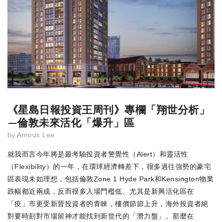
《星島日報投資王周刊》專欄「翔世分析」
—倫敦未來活化「爆升」區
by
Amous Lee
就我而言今年將是最考驗投資者警覺性（Alert）和靈活性
（Flexibility）的一年，在環球經濟轉差下，很多過往強勢的豪宅
區表現未如理想，包括倫敦Zone 1 Hyde Park和Kensington物業
跌幅都近兩成，反而很多入場門檻低、尤其是新興活化區在
「疫」市更受新晉投資者的青睞，樓價節節上升，海外投資者絕
對要時刻對市場留神才能找到新世代的「潛力盤」。那麼在