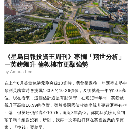
《星島日報投資王周刊》專欄「翔世分析」
—英鎊飆升 倫敦樓市更顯強勢
by
Amous Lee
在上年8月英鎊兌港元剛突破10算時，我曾從過往一年匯率走勢中
預測英鎊當時會挑戰180天的10.26價位，及後就是一年的10.5高
位。現在看來，這個估計還是有點保守，在短短半年間，英鎊就
飆升至高峰10.99的位置，雖然美國國債收益率飆升導致匯率有些
回落，但英鎊仍然高企10.75，逼近3年高位。你問我英鎊到底到
頂了嗎？絕對沒有，所以，我再一次奉勸打算在英國置業的準買
家，「換錢」要趁早。