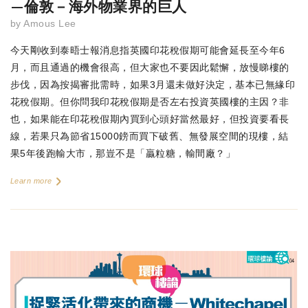
—倫敦－海外物業界的巨人
by
Amous Lee
今天剛收到泰晤士報消息指英國印花稅假期可能會延長至今年6
月，而且通過的機會很高，但大家也不要因此鬆懈，放慢睇樓的
步伐，因為按揭審批需時，如果3月還未做好決定，基本已無緣印
花稅假期。但你問我印花稅假期是否左右投資英國樓的主因？非
也，如果能在印花稅假期內買到心頭好當然最好，但投資要看長
線，若果只為節省15000鎊而買下破舊、無發展空間的現樓，結
果5年後跑輸大市，那豈不是「贏粒糖，輸間廠？」
Learn more