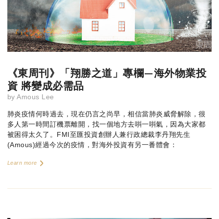
《東周刊》「翔勝之道」專欄—海外物業投
資 將變成必需品
by
Amous Lee
肺炎疫情何時過去，現在仍言之尚早，相信當肺炎威脅解除，很
多人第一時間訂機票離開，找一個地方去唞一唞氣，因為大家都
被困得太久了。FMI至匯投資創辦人兼行政總裁李丹翔先生
(Amous)經過今次的疫情，對海外投資有另一番體會：
Learn more