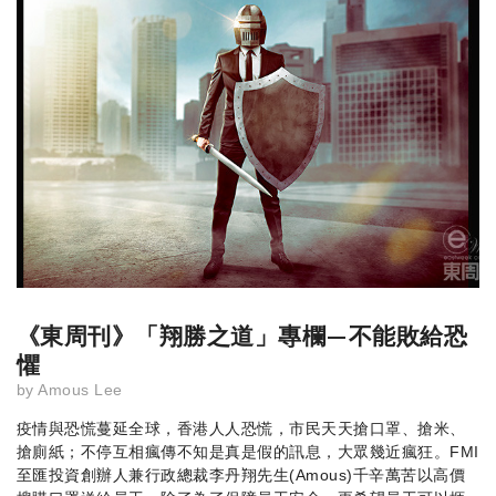
《東周刊》「翔勝之道」專欄—不能敗給恐
懼
by
Amous Lee
疫情與恐慌蔓延全球，香港人人恐慌，市民天天搶口罩、搶米、
搶廁紙；不停互相瘋傳不知是真是假的訊息，大眾幾近瘋狂。FMI
至匯投資創辦人兼行政總裁李丹翔先生(Amous)千辛萬苦以高價