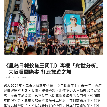
《星島日報投資王周刊》專欄「翔世分析」
—大阪吸國際客 打造旅遊之城
by
Amous Lee
踏入
2024
年，先祝大家新年快樂，今年勝舊年！過去一年，香港
經濟環境不明朗，股價、樓價齊跌，驅使不少人重新部署投資策
略。從去年尾開始，已不停有人問我關於海外物業前景、預測來
年市況等等，我每次都毫不猶豫分享經驗。在目前環境下，我不
建議高風險投資，所以我最睇好的依然是日本和英國物業，我相