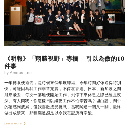
《明報》「翔勝視野」專欄 —引以為傲的10
件事
by
Amous Lee
一年轉眼便過去，是時候來個年度總結。今年時間好像過得特別
快，可能因為我工作非常充實，不停在香港、日本、新加坡之間
飛來飛去，每次一落地便開始工作，到停下來休息之際已經是夜
深。有人問我：你這樣日以繼夜工作不怕辛苦嗎﹖坦白說，間中
的確感到疲累，但我喜歡接受挑戰，當我闖過一關又一關，最終
做出成績來，那種滿足感足以令我忘記所有辛酸。
Learn more