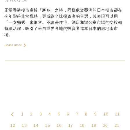
正當香港樓市處於「寒冬」之時，同樣處於亞洲的日本樓市卻在
今年變得非常熾熱，更成為全球投資者的首選，其表現可以用
「一支獨秀」來形容。不論是住宅、酒店和辦公室市場的交投都
持續活躍，吸引了來自世界各地的投資者進軍日本的房地產市
場。
Learn more
1
2
3
4
5
6
7
8
9
10
11
12
13
14
15
16
17
18
19
20
21