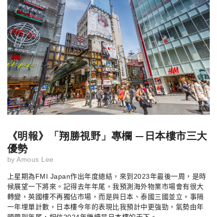
《明報》「翔勝視野」專欄 —日本樓市三大
優勢
by
Amous Lee
上星期為
FMI Japan
作出年度總結，來到
2023
年最後一周，是時
候展望一下將來。記得去年年尾，我預測海外物業市場會有很大
轉變，英國樓不再獨佔市場，而是與日本、泰國三國並立。事隔
一年埋單計數，日本樓今年的表現比我預計中更強勁，氣勢由年