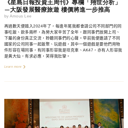
《星島日報投資王周刊》專欄「翔世分析」
—大阪發展醫療旅遊 樓價將進一步推高
by
Amous Lee
再過數天便踏入
2024
年了，每逢年尾我都會請公司不同部門的同
事吃飯、飲多兩杯，為勞大家辛苦了全年，跟同事們放開上司、
下屬的身份真正交流，聆聽同事們的心聲。早前我便邀請了不同
國家的公司同事一起飯聚、玩遊戲，其中一個遊戲是要他們用物
件形容在場同事，有同事形容我是坦克車、
AK47
，亦有人形容我
是黃大仙，有求必應，笑得我肚攣。
Learn more