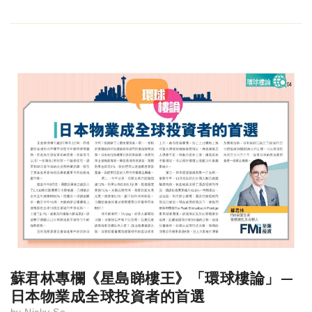
蘇君林專欄《星島睇樓王》「環球樓論」—
日本物業成全球投資者的首選
by
Nicky So