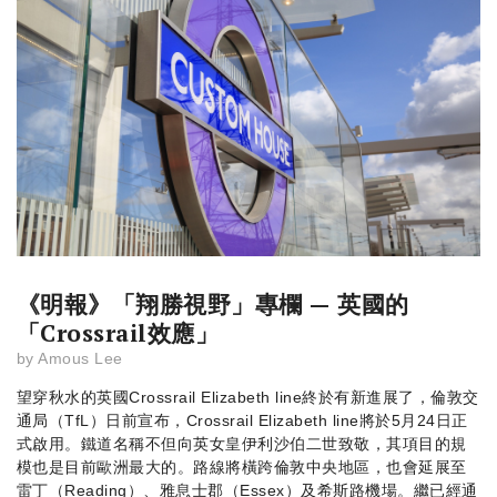
《明報》「翔勝視野」專欄 — 英國的
「Crossrail效應」
by
Amous Lee
望穿秋水的英國Crossrail Elizabeth line終於有新進展了，倫敦交
通局（TfL）日前宣布，Crossrail Elizabeth line將於5月24日正
式啟用。鐵道名稱不但向英女皇伊利沙伯二世致敬，其項目的規
模也是目前歐洲最大的。路線將橫跨倫敦中央地區，也會延展至
雷丁（Reading）、雅息士郡（Essex）及希斯路機場。繼已經通