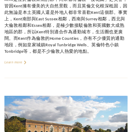
皆因
擁有優美的大自然景觀，而且英倫文化根深柢固，因
Kent
此無論是本土英國人還是外地人都非常喜歡
這個郡。事實
Kent
上，
南部與
相鄰，西南與
相鄰，西北與
Kent
East Sussex
Surrey
大倫敦相鄰和
相鄰，是極少數接駁倫敦和英國數大成熟
Essex
地區的郡，所以
特別適合作為通勤城市，生活圈也更廣
Kent
闊。而
作為倫敦的
，亦有不少優質的通勤
Kent
Home Counties
地段，例如皇家城鎮
、英倫特色小鎮
Royal Tunbridge Wells
等，都是不少倫敦人熱愛的地點。
Tonbridge
Learn more