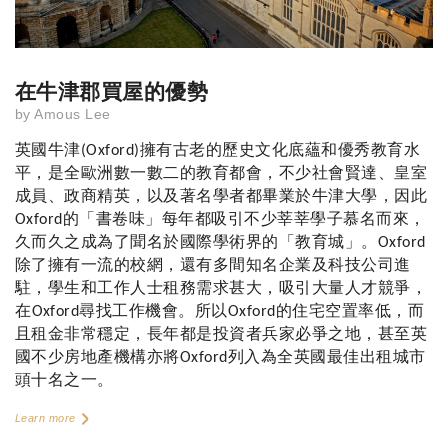
在牛津郡買屋的優勢
by
Amous Lee
英國牛津
擁有古老的歷史文化底蘊和優秀教育水
(Oxford)
平，是全歐洲數一數二的教育都會，不少社會賢達、皇室
成員、政商精英，以及著名學者都畢業於牛津大學，因此
的「書卷味」每年都吸引不少莘莘學子慕名而來，
Oxford
久而久之成為了聞名於國際學術界的「教育城」。
Oxford
除了擁有一流的校網，還有多間知名企業及科技公司進
駐，學生和工作人士租務需求甚大，吸引大量人才競爭，
在
尋找工作機會。所以
的住宅空置率低，而
Oxford
Oxford
且租金非常穩定，長年都是投資者兵家必爭之地，甚至英
國不少房地產機構亦將
列入為全英國最佳出租城市
Oxford
頭十名之一。
Learn more