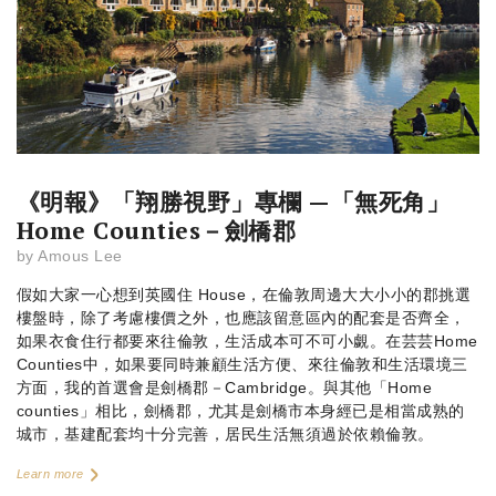
《明報》「翔勝視野」專欄 —「無死角」
Home Counties－劍橋郡
by
Amous Lee
假如大家一心想到英國住 House，在倫敦周邊大大小小的郡挑選
樓盤時，除了考慮樓價之外，也應該留意區內的配套是否齊全，
如果衣食住行都要來往倫敦，生活成本可不可小覷。在芸芸Home
Counties中，如果要同時兼顧生活方便、來往倫敦和生活環境三
方面，我的首選會是劍橋郡－Cambridge。與其他「Home
counties」相比，劍橋郡，尤其是劍橋市本身經已是相當成熟的
城市，基建配套均十分完善，居民生活無須過於依賴倫敦。
Learn more