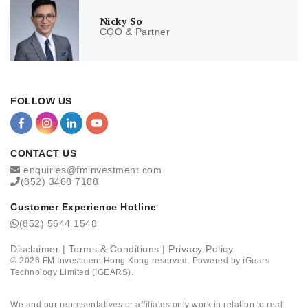
Nicky So
COO & Partner
FOLLOW US
CONTACT US
enquiries@fminvestment.com
(852) 3468 7188
Customer Experience Hotline
(852) 5644 1548
Disclaimer
|
Terms & Conditions
|
Privacy Policy
©
2026
FM Investment Hong Kong reserved. Powered by
iGears
Technology Limited (IGEARS)
.
We and our representatives or affiliates only work in relation to real