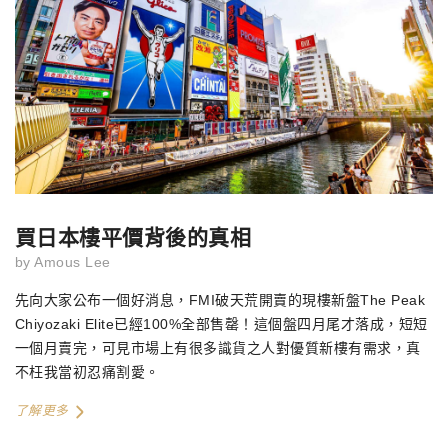
買日本樓平價背後的真相
by
Amous Lee
先向大家公布一個好消息，
FMI
破天荒開賣的現樓新盤
The Peak
Chiyozaki Elite
已經
100%
全部售罄！這個盤四月尾才落成，短短
一個月賣完，可見市場上有很多識貨之人對優質新樓有需求，真
不枉我當初忍痛割愛。
了解更多