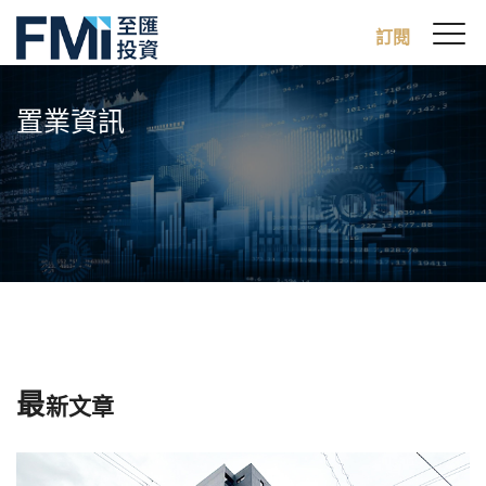
Sw
訂閱
FMI
M
Skip
to
置業資訊
main
content
最
新文章