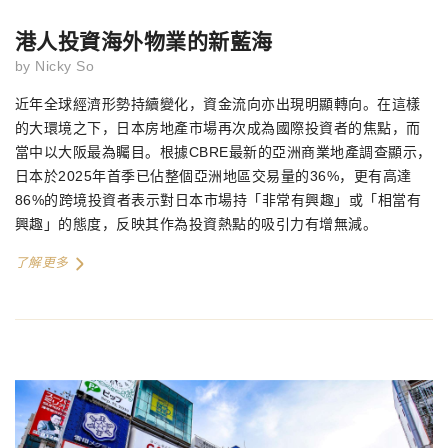
港人投資海外物業的新藍海
by
Nicky So
近年全球經濟形勢持續變化，資金流向亦出現明顯轉向。在這樣
的大環境之下，日本房地產市場再次成為國際投資者的焦點，而
當中以大阪最為矚目。根據
CBRE
最新的亞洲商業地產調查顯示，
日本於
2025
年首季已佔整個亞洲地區交易量的
36%
，更有高達
86%
的跨境投資者表示對日本市場持「非常有興趣」或「相當有
興趣」的態度，反映其作為投資熱點的吸引力有增無減。
了解更多