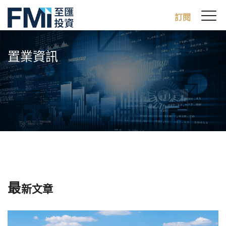
Sw
訂閱
FMI
M
Skip
to
置業資訊
main
content
最
新文章