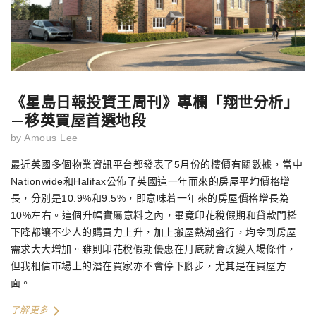
《星島日報投資王周刊》專欄「翔世分析」
—移英買屋首選地段
by
Amous Lee
最近英國多個物業資訊平台都發表了5月份的樓價有關數據，當中
Nationwide和Halifax公佈了英國這一年而來的房屋平均價格增
長，分別是10.9%和9.5%，即意味着一年來的房屋價格增長為
10%左右。這個升幅實屬意料之內，畢竟印花稅假期和貸款門檻
下降都讓不少人的購買力上升，加上搬屋熱潮盛行，均令到房屋
需求大大增加。雖則印花稅假期優惠在月底就會改變入場條件，
但我相信市場上的潛在買家亦不會停下腳步，尤其是在買屋方
面。
了解更多