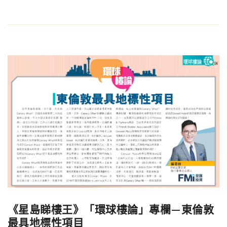
《星島睇樓王》「環球樓論」專欄—東倫敦
最具地標性項目