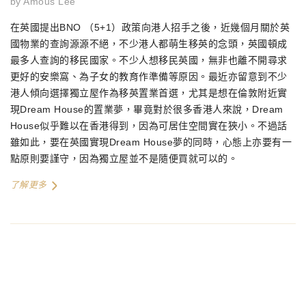
by
Amous Lee
在英國提出BNO （5+1）政策向港人招手之後，近幾個月關於英
國物業的查詢源源不絕，不少港人都萌生移英的念頭，英國頓成
最多人查詢的移民國家。不少人想移民英國，無非也離不開尋求
更好的安樂窩、為子女的教育作準備等原因。最近亦留意到不少
港人傾向選擇獨立屋作為移英置業首選，尤其是想在倫敦附近實
現Dream House的置業夢，畢竟對於很多香港人來說，Dream
House似乎難以在香港得到，因為可居住空間實在狹小。不過話
雖如此，要在英國實現Dream House夢的同時，心態上亦要有一
點原則要謹守，因為獨立屋並不是隨便買就可以的。
了解更多