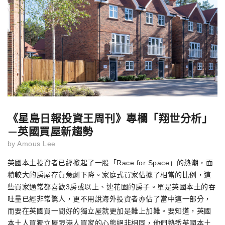
《星島日報投資王周刊》專欄「翔世分析」
—英國買屋新趨勢
by
Amous Lee
英國本土投資者已經掀起了一股「Race for Space」的熱潮，面
積較大的房屋存貨急劇下降。家庭式買家佔據了相當的比例，這
些買家通常都喜歡3房或以上、連花園的房子。單是英國本土的吞
吐量已經非常驚人，更不用說海外投資者亦佔了當中這一部分，
而要在英國買一間好的獨立屋就更加是難上加難。要知道，英國
本土人買獨立屋跟港人買家的心態絕非相同，他們熟悉英國本土