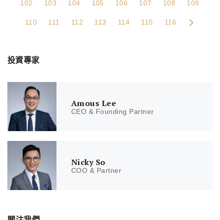
102
103
104
105
106
107
108
109
110
111
112
113
114
115
116
投資專家
Amous Lee
CEO & Founding Partner
Nicky So
COO & Partner
關注我們