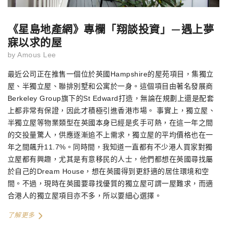
《星島地產網》專欄「翔談投資」—遇上夢
寐以求的屋
by
Amous Lee
最近公司正在推售一個位於英國Hampshire的屋苑項目，集獨立
屋、半獨立屋、聯排別墅和公寓於一身。這個項目由著名發展商
Berkeley Group旗下的St Edward打造，無論在規劃上還是配套
上都非常有保證，因此才積極引進香港市場。 事實上，獨立屋、
半獨立屋等物業類型在英國本身已經是炙手可熱，在這一年之間
的交投量驚人，供應逐漸追不上需求，獨立屋的平均價格也在一
年之間飆升11.7%。同時間，我知道一直都有不少港人買家對獨
立屋都有興趣，尤其是有意移民的人士，他們都想在英國尋找屬
於自己的Dream House，想在英國得到更舒適的居住環境和空
間。不過，現時在英國要尋找優質的獨立屋可謂一屋難求，而適
合港人的獨立屋項目亦不多，所以要細心選擇。
了解更多