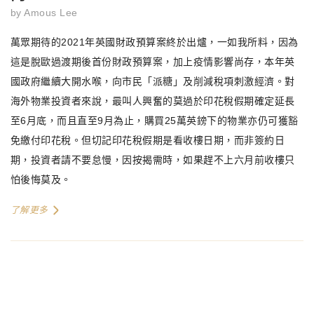
by
Amous Lee
萬眾期待的2021年英國財政預算案終於出爐，一如我所料，因為
這是脫歐過渡期後首份財政預算案，加上疫情影響尚存，本年英
國政府繼續大開水喉，向市民「派糖」及削減稅項刺激經濟。對
海外物業投資者來說，最叫人興奮的莫過於印花稅假期確定延長
至6月底，而且直至9月為止，購買25萬英鎊下的物業亦仍可獲豁
免繳付印花稅。但切記印花稅假期是看收樓日期，而非簽約日
期，投資者請不要怠慢，因按揭需時，如果趕不上六月前收樓只
怕後悔莫及。
了解更多