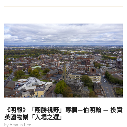
《明報》「翔勝視野」專欄—伯明翰 — 投資
英國物業「入場之選」
by
Amous Lee