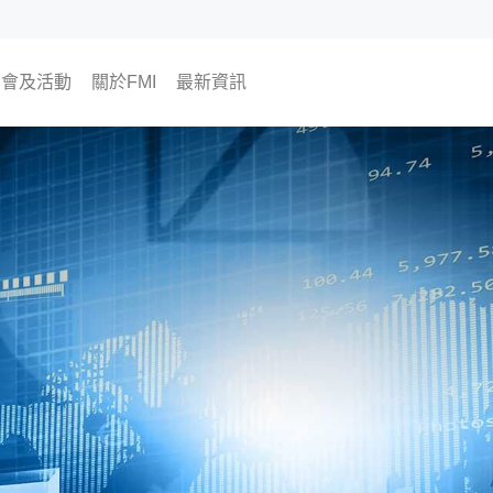
銷會及活動
關於FMI
最新資訊
將舉行
往活動
為何選擇FMI
我們的CEO及COO
我們的顧問團隊
The Finest Moment
聯絡我們
加入我們
海外樓市資訊
FMI專欄
FMI頻道
FMI Japan 日本房地產開發商
尊貴會員計劃
會員活動
置業資訊
翔勝之道
生活角度