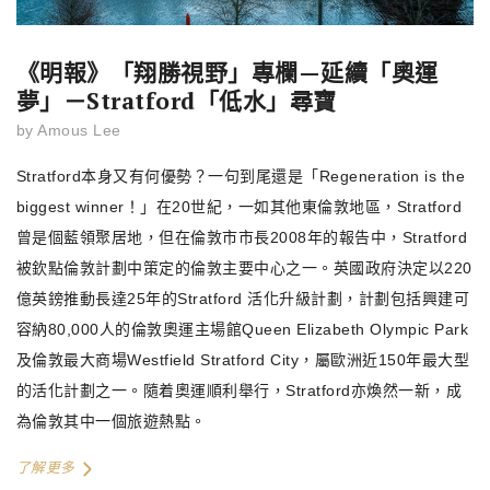
《明報》「翔勝視野」專欄—延續「奧運
夢」－Stratford「低水」尋寶
by
Amous Lee
Stratford本身又有何優勢？一句到尾還是「Regeneration is the
biggest winner！」在20世紀，一如其他東倫敦地區，Stratford
曾是個藍領聚居地，但在倫敦市市長2008年的報告中，Stratford
被欽點倫敦計劃中策定的倫敦主要中心之一。英國政府決定以220
億英鎊推動長達25年的Stratford 活化升級計劃，計劃包括興建可
容納80,000人的倫敦奧運主場館Queen Elizabeth Olympic Park
及倫敦最大商場Westfield Stratford City，屬歐洲近150年最大型
的活化計劃之一。隨着奧運順利舉行，Stratford亦煥然一新，成
為倫敦其中一個旅遊熱點。
了解更多