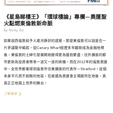
《星島睇樓王》「環球樓論」專欄—奧運聖
火點燃東倫敦新命脈
by
Nicky So
如果說西倫敦給予人歲月靜好的感覺，那麼東倫敦可以說是在一
片爭議聲中崛起，從Canary Wharf經歷多年翻新成為金融地標
後，東倫敦的士紳化發展開始變得更為蓬勃繁盛，往外擴張的都
市更新為投資者帶來一波又一波的商機。而在2012年的倫敦奧運
中，全世界都看得到倫敦市往東擴張的代表作－Stratford。這個
本身平凡而不起眼的地區，在被選為奧運會主場館所在地後，真
真正正地踏上世界的舞台。
了解更多