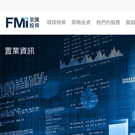
環球物業
策略投資
我們的服務
展
FMI
日本
英國
泰國
馬來西亞
即
過
Skip
to
置業資訊
main
content