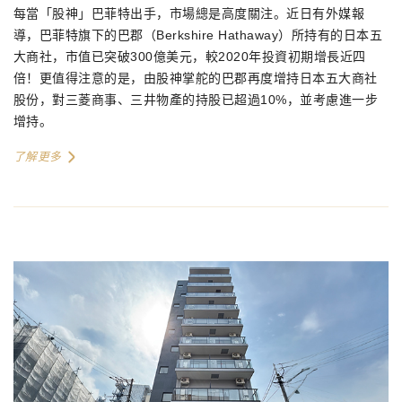
每當「股神」巴菲特出手，市場總是高度關注。近日有外媒報
導，巴菲特旗下的巴郡（
Berkshire Hathaway
）所持有的日本五
大商社，市值已突破
300
億美元，較
2020
年投資初期增長近四
倍！更值得注意的是，由股神掌舵的巴郡再度增持日本五大商社
股份，對三菱商事、三井物產的持股已超過
10%
，並考慮進一步
增持。
了解更多