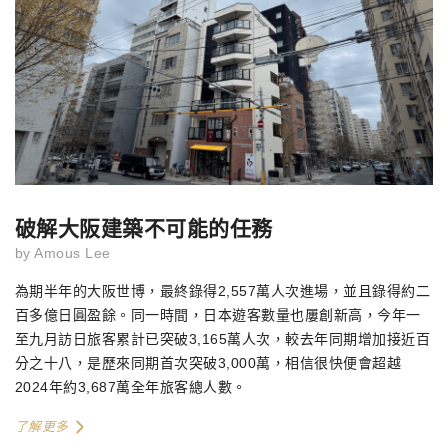
破解大阪建築不可能的任務
by
Amous Lee
為期半年的大阪世博，最終錄得
2,557
萬人次進場，並且錄得約二
百多億日圓盈餘。同一時間，日本遊客數量也屢創新高，今年一
至九月訪日旅客累計已突破
3,165
萬人次，較去年同期增加接近百
分之十八，是歷來同期首次突破
3,000
萬，相信很快便會超越
2024
年約
3,687
萬全年旅客總人數。
了解更多