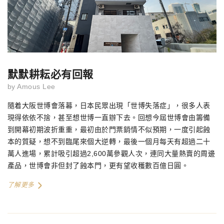
默默耕耘必有回報
by
Amous Lee
隨着大阪世博會落幕，日本民眾出現「世博失落症」，很多人表
現得依依不捨，甚至想世博一直辦下去。回想今屆世博會由籌備
到開幕初期波折重重，最初由於門票銷情不似預期，一度引起蝕
本的質疑，
想不到
臨尾來個大逆轉，最後一個月每天有超過二十
萬人進場，累計吸引超過
2,600
萬參觀人次，連同大量熱賣的周邊
產品，世博會非但封了蝕本門，更有望收穫數百億日圓。
了解更多