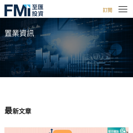
Sw
訂閱
FMI
M
Skip
to
置業資訊
main
content
最
新文章