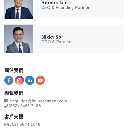
Amous Lee
CEO & Founding Partner
Nicky So
COO & Partner
關注我們
聯繫我們
enquiries@fminvestment.com
(852) 3468 7188
客戶支援
(852) 5644 1548