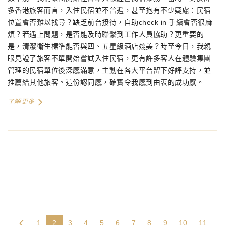
多香港旅客而言，入住民宿並不普遍，甚至抱有不少疑慮：民宿
位置會否難以找尋？缺乏前台接待，自助check in 手續會否很麻
煩？若遇上問題，是否能及時聯繫到工作人員協助？更重要的
是，清潔衛生標準能否與四、五星級酒店媲美？時至今日，我親
眼見證了旅客不單開始嘗試入住民宿，更有許多客人在體驗集團
管理的民宿單位後深感滿意，主動在各大平台留下好評支持，並
推薦給其他旅客。這份認同感，確實令我感到由衷的成功感。
了解更多
1
2
3
4
5
6
7
8
9
10
11