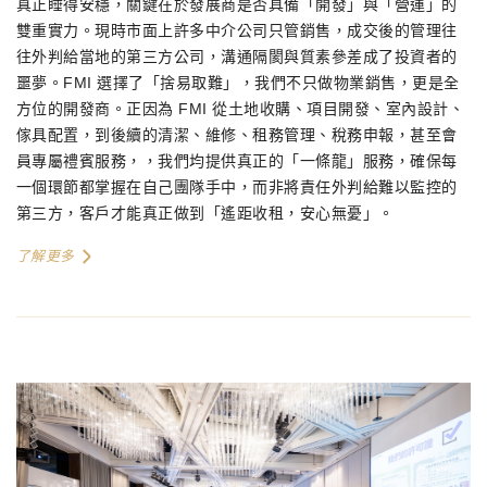
真正睡得安穩，關鍵在於發展商是否具備「開發」與「營運」的
雙重實力。現時市面上許多中介公司只管銷售，成交後的管理往
往外判給當地的第三方公司，溝通隔閡與質素參差成了投資者的
噩夢。FMI 選擇了「捨易取難」，我們不只做物業銷售，更是全
方位的開發商。正因為 FMI 從土地收購、項目開發、室內設計、
傢具配置，到後續的清潔、維修、租務管理、稅務申報，甚至會
員專屬禮賓服務，，我們均提供真正的「一條龍」服務，確保每
一個環節都掌握在自己團隊手中，而非將責任外判給難以監控的
第三方，客戶才能真正做到「遙距收租，安心無憂」。
了解更多