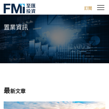
Sw
訂閱
FMI
M
Skip
to
置業資訊
main
content
最
新文章