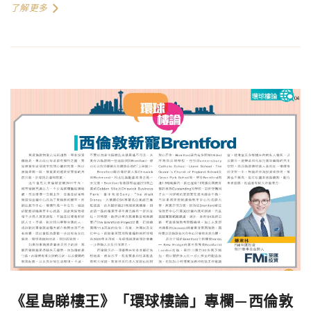
了解更多
《星島睇樓王》「環球樓論」專欄—西倫敦