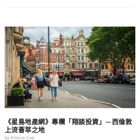
《星島地產網》專欄「翔談投資」—西倫敦
上流薈萃之地
by
Amous Lee