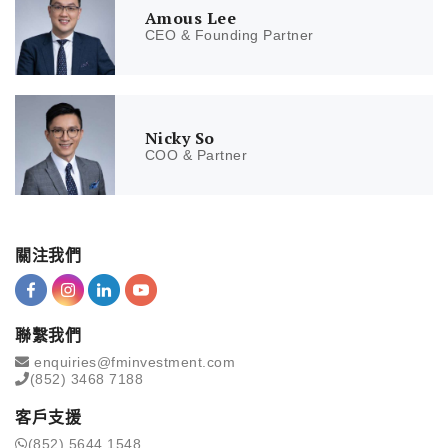
Amous Lee
CEO & Founding Partner
Nicky So
COO & Partner
關注我們
聯繫我們
enquiries@fminvestment.com
(852) 3468 7188
客戶支援
(852) 5644 1548