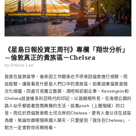
《星島日報投資王周刊》專欄「翔世分析」
—倫敦真正的貴族區－Chelsea
by
Amous Lee
我曾在倫敦留學，後來因工作關係也不停來回倫敦進行視察，而
這經驗，讓我看見什麼是人們口中的貴族區。如果說東倫敦是個
文化熔爐，四處可見獨立藝廊、酒吧和初創企業，Kensington和
Chelsea就是維多利亞時代的印記。以我親眼所見，在海德公園的
路人似乎都過着悠閒典雅的生活，說着posh（上層階級）的口
音。而位於西倫敦泰晤士河北岸的Chelsea，更有人會以住在該區
為傲，無論你跟哪個英國人聊天，只要提到「我住在Chelsea」，
對方一定會對你另眼相看。