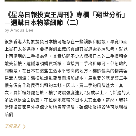
《星島日報投資王周刊》專欄「翔世分析」
—選購日本物業細節（二）
by
Amous Lee
很多香港人對於投資日本樓可能存在一些誤解和假設，畢竟市面
上實在太多選擇，要捕捉到正確的資訊其實還需多層思考。就以
上回講到的二手樓為例，其實坊間不少人標榜日本的二手樓租金
媲美新樓，建議毋須購買新樓，直接買二手出租即可。但忽略的
問題是，在日本在這些生活水平較高的地方，樓齡偏高的物業容
易無人問津；舊樓維護雜費反而增加成本，最重要的就是該二手
樓有沒有作為民宿出租的本錢。因此，買二手的風險甚大。其
次，買新樓好處在於，樓宇防震強度達到7及或以上，而新建的大
多數以是全面防震，在位處地震帶的日本尤其重要。當然，我非
常建議買家另外投保火災地震等保險，確保物業損毀時可以獲得
賠償。
了解更多