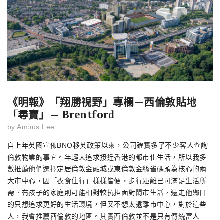
《明報》「翔勝視野」專欄—西倫敦貼地
「尋寶」— Brentford
by
Amous Lee
自上年英國宣佈BNO移英政策以來，公司確實多了不少客人查詢
倫敦物業的事宜。年輕人追求接近香港的都市化生活，所以我多
數推薦他們選擇定居倫敦金融城或東倫敦金絲雀碼頭為核心的兩
大市中心，因「衣食住行」樣樣皆便，步行距離已可滿足生活所
需。有孩子的家庭則可能相對較抗拒面對鬧市生活，遠走他鄉目
的只想追求更好的生活環境，但又不想太遠離市中心，對於這些
人，我會推薦西倫敦的地區。其實西倫敦並不是只有傳統富人