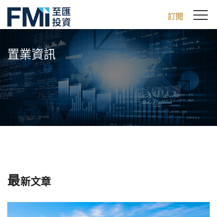
Sw
訂閱
FMI
M
Skip
to
置業資訊
main
content
最
新文章